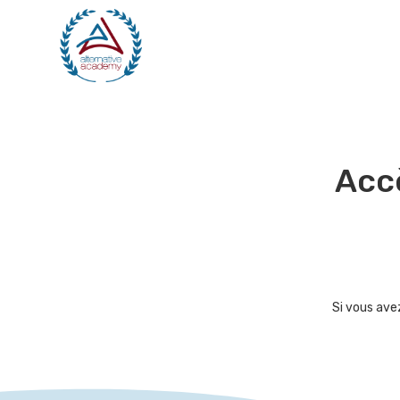
Accè
Si vous ave